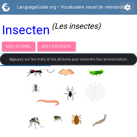
settings
LanguageGuide.org
•
Vocabulaire visuel de néerlandais
(Les insectes)
Insecten
DÉFI D’ORAL
DÉFI D’ÉCOUTE
Appuyez sur les mots et les phrases pour entendre leur prononciation.