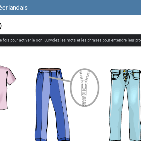
éerlandais
)
 fois pour activer le son. Survolez les mots et les phrases pour entendre leur pr