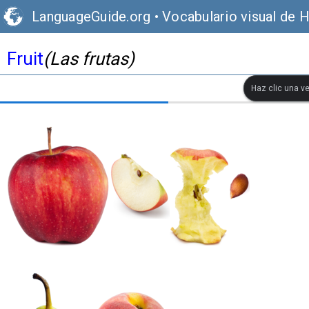
LanguageGuide.org
•
Vocabulario visual de 
Fruit
(Las frutas)
Haz clic una ve