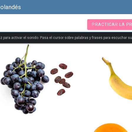
Holandés
PRACTICAR LA P
z para activar el sonido. Pasa el cursor sobre palabras y frases para escuchar s