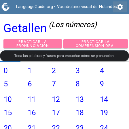
settings
LanguageGuide.org
•
Vocabulario visual de Holandés
(Los números)
Getallen
PRACTICAR LA
PRACTICAR LA
PRONUNCIACIÓN
COMPRENSIÓN ORA
Toca las palabras y frases para escuchar cómo se pronuncian.
0
1
2
3
4
5
6
7
8
9
10
11
12
13
14
15
16
17
18
19
20
21
22
23
24