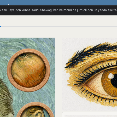
sual
 sau ɗaya don kunna sauti. Shawagi kan kalmomi da jumloli don jin yadda ake faɗ