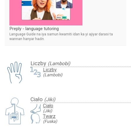
Preply - language tutoring
Language Guide na iya samun kwamiti idan ka yi ajiyar darasi ta
wannan hanyar haɗin.
Liczby
(Lambobi)
Liczby
(Lambobi)
Ciało
(Jiki)
Ciało
(Jiki)
Twarz
(Fuska)