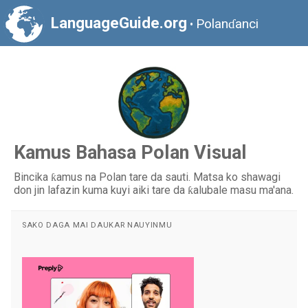
LanguageGuide.org
Polanɗanci
•
Kamus Bahasa Polan Visual
Bincika ƙamus na Polan tare da sauti. Matsa ko shawagi
don jin lafazin kuma kuyi aiki tare da ƙalubale masu ma'ana.
SAKO DAGA MAI DAUKAR NAUYINMU