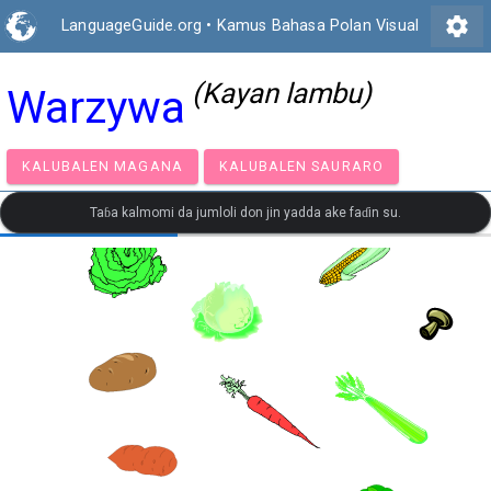
settings
LanguageGuide.org
•
Kamus Bahasa Polan Visual
(Kayan lambu)
Warzywa
KALUBALEN MAGANA
KALUBALEN SAURARO
Taɓa kalmomi da jumloli don jin yadda ake faɗin su.