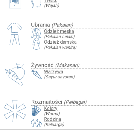
Twarz
(Wajah)
Ubrania
(Pakaian)
Odzież męska
(Pakaian Lelaki)
Odzież damska
(Pakaian wanita)
Żywność
(Makanan)
Warzywa
(Sayur-sayuran)
Rozmaitości
(Pelbagai)
Kolory
(Warna)
Rodzina
(Keluarga)