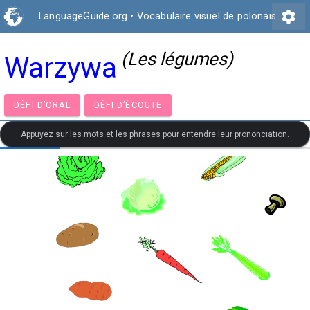
settings
LanguageGuide.org
•
Vocabulaire visuel de polonais
(Les légumes)
Warzywa
DÉFI D’ORAL
DÉFI D’ÉCOUTE
Appuyez sur les mots et les phrases pour entendre leur prononciation.