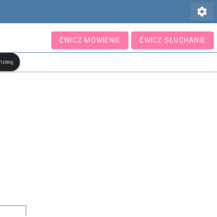
settings
ĆWICZ MÓWIENIE
ĆWICZ SŁUCHANIE
ymowę.