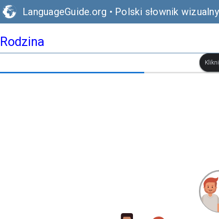
LanguageGuide.org
•
Polski słownik wizualny
Rodzina
Klikn