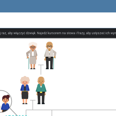
ij raz, aby włączyć dźwięk. Najedź kursorem na słowa i frazy, aby usłyszeć ich w