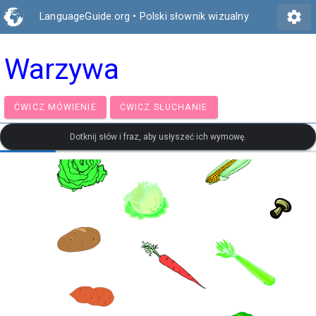
settings
LanguageGuide.org
•
Polski słownik wizualny
Warzywa
ĆWICZ MÓWIENIE
ĆWICZ SŁUCHANIE
Dotknij słów i fraz, aby usłyszeć ich wymowę.