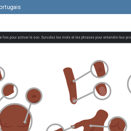
ortugais
 fois pour activer le son. Survolez les mots et les phrases pour entendre leur pr