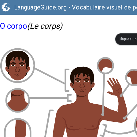
LanguageGuide.org
•
Vocabulaire visuel de p
O corpo
(Le corps)
Cliquez une