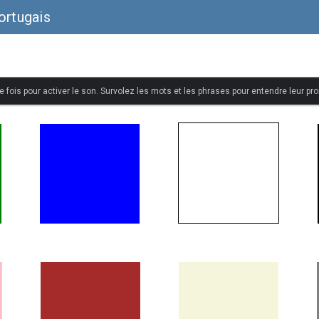
ortugais
 fois pour activer le son. Survolez les mots et les phrases pour entendre leur pr