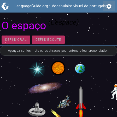
settings
LanguageGuide.org
•
Vocabulaire visuel de portugais
(L'espace)
O espaço
DÉFI D’ORAL
DÉFI D’ÉCOUTE
Appuyez sur les mots et les phrases pour entendre leur prononciation.