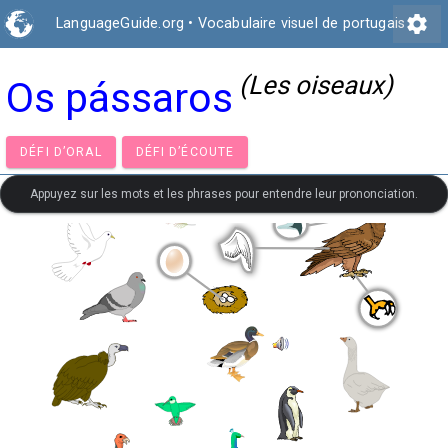
settings
LanguageGuide.org
•
Vocabulaire visuel de portugais
(Les oiseaux)
Os pássaros
DÉFI D’ORAL
DÉFI D’ÉCOUTE
Appuyez sur les mots et les phrases pour entendre leur prononciation.