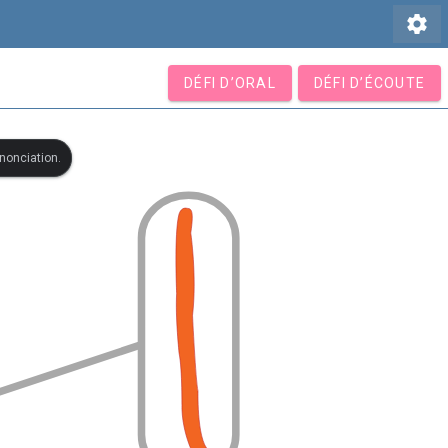
settings
DÉFI D’ORAL
DÉFI D’ÉCOUTE
ononciation.