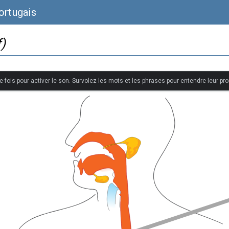
ortugais
)
 fois pour activer le son. Survolez les mots et les phrases pour entendre leur pr