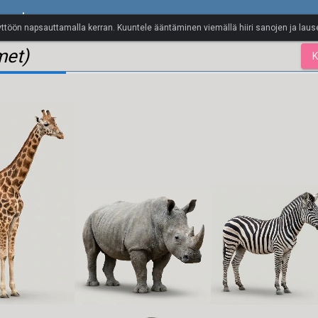
anasto
yttöön napsauttamalla kerran. Kuuntele ääntäminen viemällä hiiri sanojen ja lause
met)