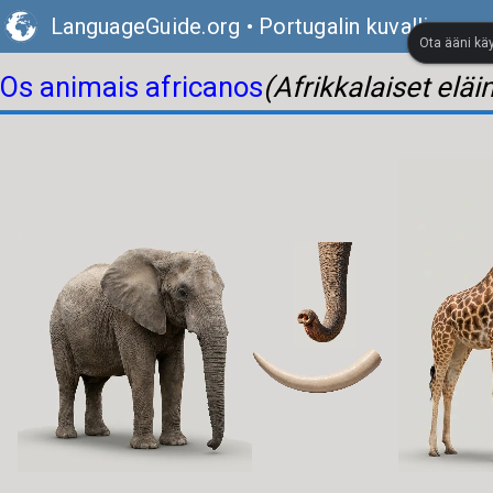
LanguageGuide.org
•
Portugalin kuvallinen s
Ota ääni kä
Os animais africanos
(Afrikkalaiset eläi