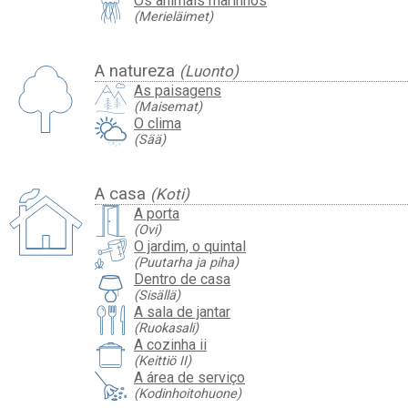
Os animais marinhos
(Merieläimet)
A natureza
(Luonto)
As paisagens
(Maisemat)
O clima
(Sää)
A casa
(Koti)
A porta
(Ovi)
O jardim, o quintal
(Puutarha ja piha)
Dentro de casa
(Sisällä)
A sala de jantar
(Ruokasali)
A cozinha ii
(Keittiö II)
A área de serviço
(Kodinhoitohuone)