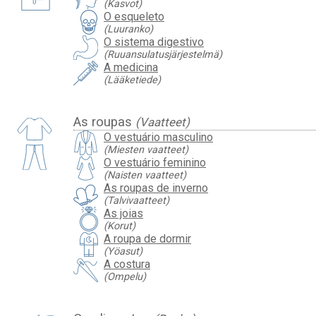
(Kasvot)
O esqueleto
(Luuranko)
O sistema digestivo
(Ruuansulatusjärjestelmä)
A medicina
(Lääketiede)
As roupas
(Vaatteet)
O vestuário masculino
(Miesten vaatteet)
O vestuário feminino
(Naisten vaatteet)
As roupas de inverno
(Talvivaatteet)
As joias
(Korut)
A roupa de dormir
(Yöasut)
A costura
(Ompelu)