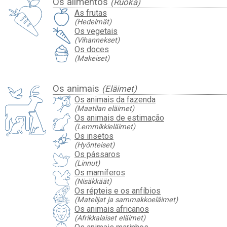
Os alimentos
(Ruoka)
As frutas
(Hedelmät)
Os vegetais
(Vihannekset)
Os doces
(Makeiset)
Os animais
(Eläimet)
Os animais da fazenda
(Maatilan eläimet)
Os animais de estimação
(Lemmikkieläimet)
Os insetos
(Hyönteiset)
Os pássaros
(Linnut)
Os mamíferos
(Nisäkkäät)
Os répteis e os anfíbios
(Matelijat ja sammakkoeläimet)
Os animais africanos
(Afrikkalaiset eläimet)