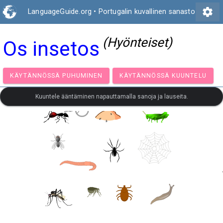
settings
LanguageGuide.org
•
Portugalin kuvallinen sanasto
(Hyönteiset)
Os insetos
KÄYTÄNNÖSSÄ PUHUMINEN
KÄYTÄNNÖSSÄ KUUNT
Kuuntele ääntäminen napauttamalla sanoja ja lauseita.