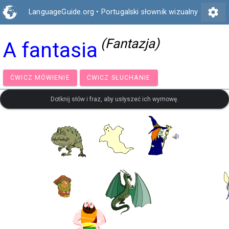
settings
LanguageGuide.org
•
Portugalski słownik wizualny
(Fantazja)
A fantasia
ĆWICZ MÓWIENIE
ĆWICZ SŁUCHANIE
Dotknij słów i fraz, aby usłyszeć ich wymowę.