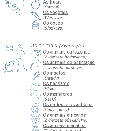
As frutas
(Owoce)
Os vegetais
(Warzywa)
Os doces
(Słodycze)
Os animais
(Zwierzęta)
Os animais da fazenda
(Zwierzęta hodowlane)
Os animais de estimação
(Zwierzęta domowe)
Os insetos
(Owady)
Os pássaros
(Ptaki)
Os mamíferos
(Ssaki)
Os répteis e os anfíbios
(Gady i płazy)
Os animais africanos
(Zwierzęta afrykańskie)
Os animais marinhos
(Zwierzęta morskie)