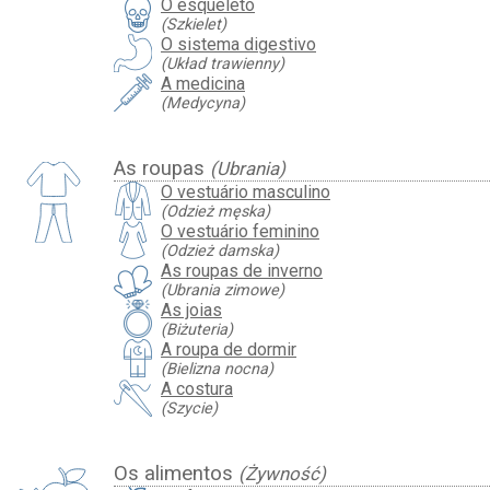
O esqueleto
(Szkielet)
O sistema digestivo
(Układ trawienny)
A medicina
(Medycyna)
As roupas
(Ubrania)
O vestuário masculino
(Odzież męska)
O vestuário feminino
(Odzież damska)
As roupas de inverno
(Ubrania zimowe)
As joias
(Biżuteria)
A roupa de dormir
(Bielizna nocna)
A costura
(Szycie)
Os alimentos
(Żywność)