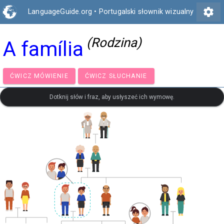
settings
LanguageGuide.org
•
Portugalski słownik wizualny
(Rodzina)
A família
ĆWICZ MÓWIENIE
ĆWICZ SŁUCHANIE
Dotknij słów i fraz, aby usłyszeć ich wymowę.