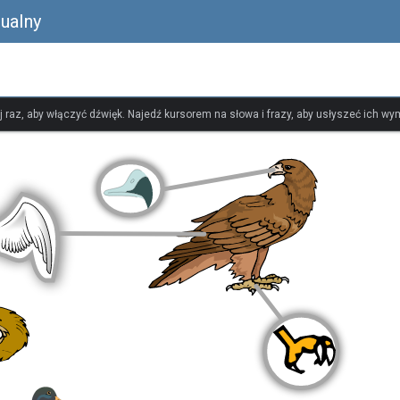
ualny
ij raz, aby włączyć dźwięk. Najedź kursorem na słowa i frazy, aby usłyszeć ich w