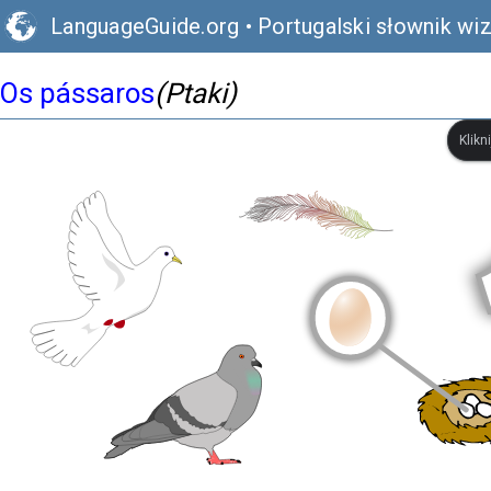
LanguageGuide.org
•
Portugalski słownik wiz
Os pássaros
(Ptaki)
Klikn