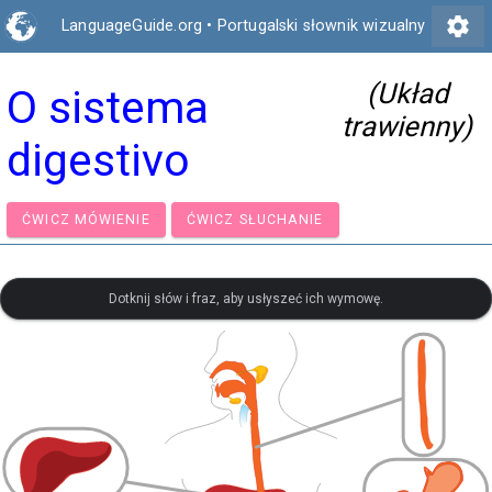
settings
LanguageGuide.org
•
Portugalski słownik wizualny
(Układ
O sistema
trawienny)
digestivo
ĆWICZ MÓWIENIE
ĆWICZ SŁUCHANIE
Dotknij słów i fraz, aby usłyszeć ich wymowę.