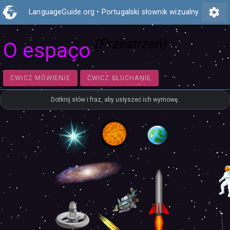
settings
LanguageGuide.org
•
Portugalski słownik wizualny
(Przestrzeń)
O espaço
ĆWICZ MÓWIENIE
ĆWICZ SŁUCHANIE
Dotknij słów i fraz, aby usłyszeć ich wymowę.