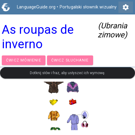
settings
LanguageGuide.org
•
Portugalski słownik wizualny
(Ubrania
As roupas de
zimowe)
inverno
ĆWICZ MÓWIENIE
ĆWICZ SŁUCHANIE
Dotknij słów i fraz, aby usłyszeć ich wymowę.