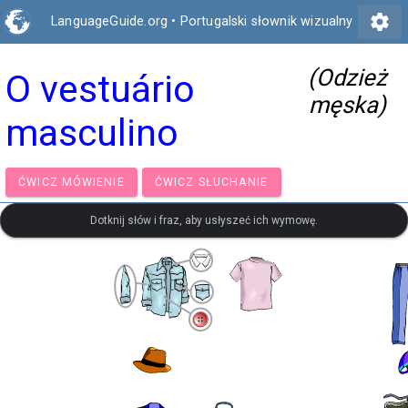
settings
LanguageGuide.org
•
Portugalski słownik wizualny
(Odzież
O vestuário
męska)
masculino
ĆWICZ MÓWIENIE
ĆWICZ SŁUCHANIE
Dotknij słów i fraz, aby usłyszeć ich wymowę.