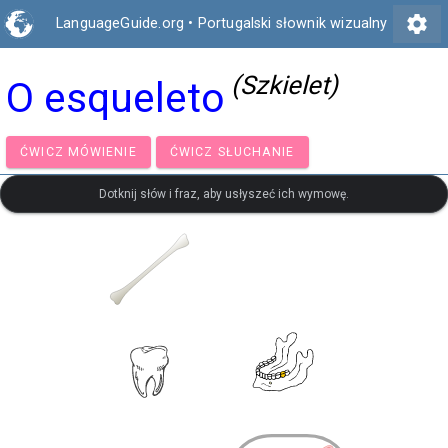
settings
LanguageGuide.org
•
Portugalski słownik wizualny
(Szkielet)
O esqueleto
ĆWICZ MÓWIENIE
ĆWICZ SŁUCHANIE
Dotknij słów i fraz, aby usłyszeć ich wymowę.