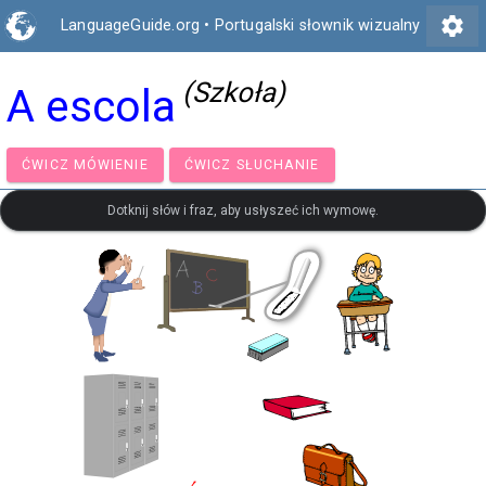
settings
LanguageGuide.org
•
Portugalski słownik wizualny
(Szkoła)
A escola
ĆWICZ MÓWIENIE
ĆWICZ SŁUCHANIE
Dotknij słów i fraz, aby usłyszeć ich wymowę.