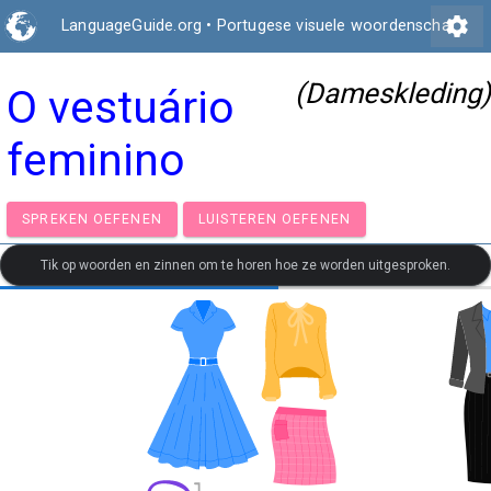
settings
LanguageGuide.org
•
Portugese visuele woordenschat
(Dameskleding)
O vestuário
feminino
SPREKEN OEFENEN
LUISTEREN OEFENEN
Tik op woorden en zinnen om te horen hoe ze worden uitgesproken.