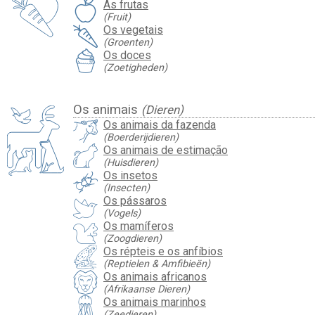
As frutas
(Fruit)
Os vegetais
(Groenten)
Os doces
(Zoetigheden)
Os animais
(Dieren)
Os animais da fazenda
(Boerderijdieren)
Os animais de estimação
(Huisdieren)
Os insetos
(Insecten)
Os pássaros
(Vogels)
Os mamíferos
(Zoogdieren)
Os répteis e os anfíbios
(Reptielen & Amfibieën)
Os animais africanos
(Afrikaanse Dieren)
Os animais marinhos
(Zeedieren)