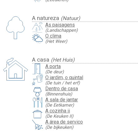
A natureza
(Natuur)
As paisagens
(Landschappen)
O clima
(Het Weer)
A casa
(Het Huis)
A porta
(De deur)
O jardim, o quintal
(De tuin / het erf)
Dentro de casa
(Binnenshuis)
A sala de jantar
(De Eetkamer)
A cozinha ii
(De Keuken II)
A área de serviço
(De bijkeuken)