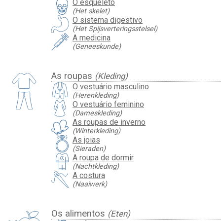
O esqueleto
(Het skelet)
O sistema digestivo
(Het Spijsverteringsstelsel)
A medicina
(Geneeskunde)
As roupas
(Kleding)
O vestuário masculino
(Herenkleding)
O vestuário feminino
(Dameskleding)
As roupas de inverno
(Winterkleding)
As joias
(Sieraden)
A roupa de dormir
(Nachtkleding)
A costura
(Naaiwerk)
Os alimentos
(Eten)