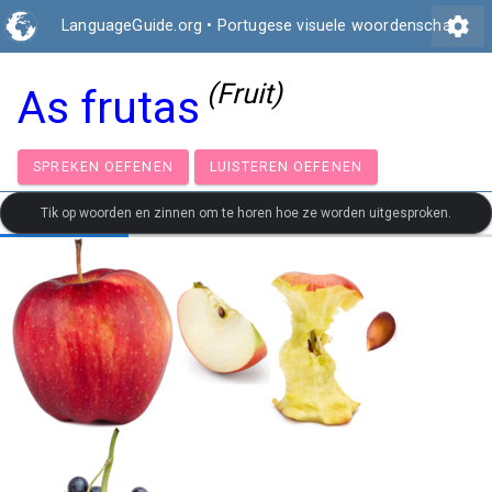
settings
LanguageGuide.org
•
Portugese visuele woordenschat
(Fruit)
As frutas
SPREKEN OEFENEN
LUISTEREN OEFENEN
Tik op woorden en zinnen om te horen hoe ze worden uitgesproken.