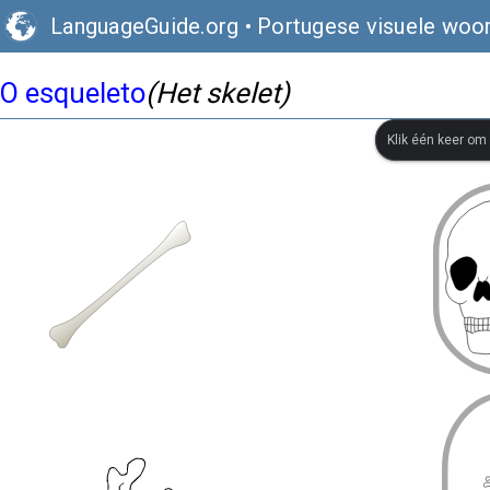
LanguageGuide.org
•
Portugese visuele woo
O esqueleto
(Het skelet)
Klik één keer om