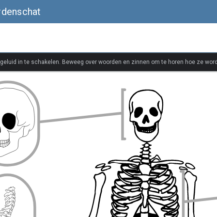
rdenschat
 geluid in te schakelen. Beweeg over woorden en zinnen om te horen hoe ze wor