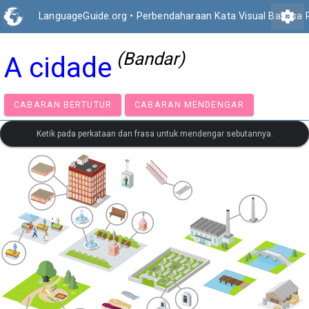
settings
LanguageGuide.org
•
Perbendaharaan Kata Visual Bahasa 
(Bandar)
A cidade
CABARAN BERTUTUR
CABARAN MENDENGAR
Ketik pada perkataan dan frasa untuk mendengar sebutannya.