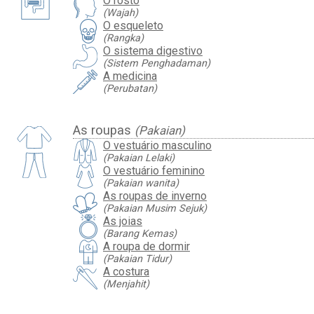
O rosto
(Wajah)
O esqueleto
(Rangka)
O sistema digestivo
(Sistem Penghadaman)
A medicina
(Perubatan)
As roupas
(Pakaian)
O vestuário masculino
(Pakaian Lelaki)
O vestuário feminino
(Pakaian wanita)
As roupas de inverno
(Pakaian Musim Sejuk)
As joias
(Barang Kemas)
A roupa de dormir
(Pakaian Tidur)
A costura
(Menjahit)