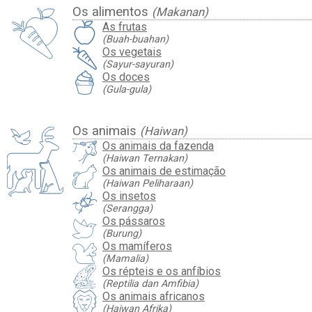
Os alimentos
(Makanan)
As frutas
(Buah-buahan)
Os vegetais
(Sayur-sayuran)
Os doces
(Gula-gula)
Os animais
(Haiwan)
Os animais da fazenda
(Haiwan Ternakan)
Os animais de estimação
(Haiwan Peliharaan)
Os insetos
(Serangga)
Os pássaros
(Burung)
Os mamíferos
(Mamalia)
Os répteis e os anfíbios
(Reptilia dan Amfibia)
Os animais africanos
(Haiwan Afrika)