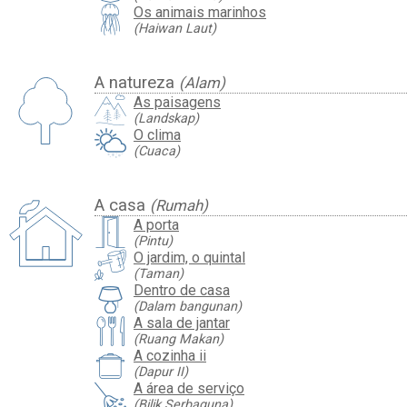
Os animais marinhos
(Haiwan Laut)
A natureza
(Alam)
As paisagens
(Landskap)
O clima
(Cuaca)
A casa
(Rumah)
A porta
(Pintu)
O jardim, o quintal
(Taman)
Dentro de casa
(Dalam bangunan)
A sala de jantar
(Ruang Makan)
A cozinha ii
(Dapur II)
A área de serviço
(Bilik Serbaguna)