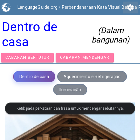
settings
LanguageGuide.org
•
Perbendaharaan Kata Visual Bahasa 
Dentro de
(Dalam
casa
bangunan)
CABARAN BERTUTUR
CABARAN MENDENGAR
Dentro de casa
Aquecimento e Refrigeração
Iluminação
Ketik pada perkataan dan frasa untuk mendengar sebutannya.