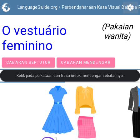
settings
LanguageGuide.org
•
Perbendaharaan Kata Visual Bahasa 
(Pakaian
O vestuário
wanita)
feminino
CABARAN BERTUTUR
CABARAN MENDENGAR
Ketik pada perkataan dan frasa untuk mendengar sebutannya.