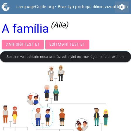
settings
LanguageGuide.org
•
Braziliya portuqal dilinin vizual lüğəti
(Ailə)
A família
DANIŞIĞI TEST ET
EŞITMƏNI TEST ET
Sözlərin və ifadələrin necə tələffüz edildiyini eşitmək üçün onlara toxunun.