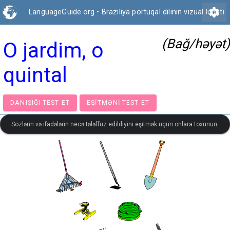
settings
LanguageGuide.org
•
Braziliya portuqal dilinin vizual lüğəti
(Bağ/həyət)
O jardim, o
quintal
DANIŞIĞI TEST ET
EŞITMƏNI TEST ET
Sözlərin və ifadələrin necə tələffüz edildiyini eşitmək üçün onlara toxunun.