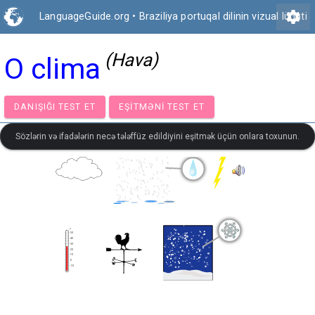
settings
LanguageGuide.org
•
Braziliya portuqal dilinin vizual lüğəti
(Hava)
O clima
DANIŞIĞI TEST ET
EŞITMƏNI TEST ET
Sözlərin və ifadələrin necə tələffüz edildiyini eşitmək üçün onlara toxunun.