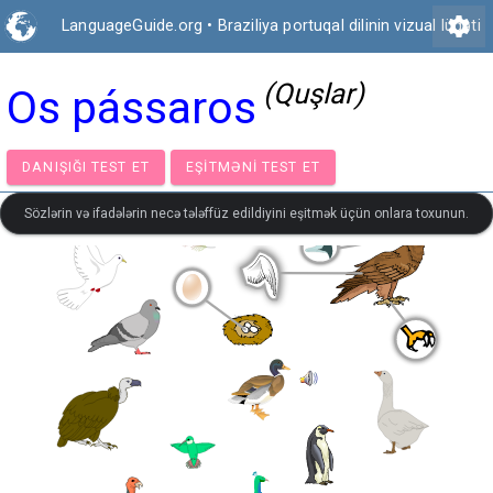
settings
LanguageGuide.org
•
Braziliya portuqal dilinin vizual lüğəti
(Quşlar)
Os pássaros
DANIŞIĞI TEST ET
EŞITMƏNI TEST ET
Sözlərin və ifadələrin necə tələffüz edildiyini eşitmək üçün onlara toxunun.