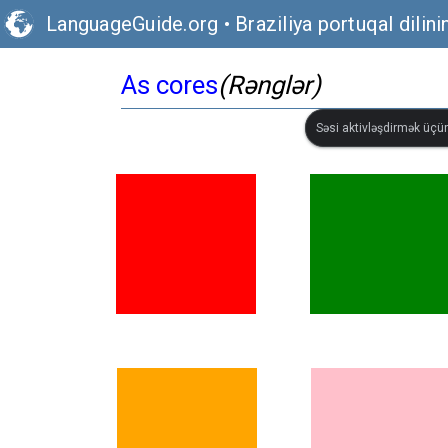
LanguageGuide.org
•
Braziliya portuqal dilini
As cores
(Rənglər)
Səsi aktivləşdirmək üçün 