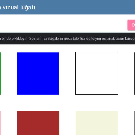
n vizual lüğəti
D
bir dəfə klikləyin. Sözlərin və ifadələrin necə tələffüz edildiyini eşitmək üçün kursor