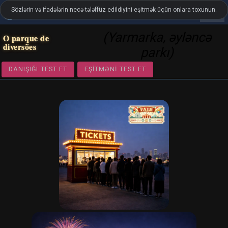
Sözlərin və ifadələrin necə tələffüz edildiyini eşitmək üçün onlara toxunun.
settings
LanguageGuide.org
•
Braziliya portuqal dilinin vizual lüğəti
(Yarmarka, əyləncə
O parque de
diversões
parkı)
DANIŞIĞI TEST ET
EŞITMƏNI TEST ET