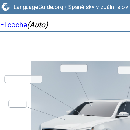
LanguageGuide.org
•
Španělský vizuální slov
El coche
(Auto)