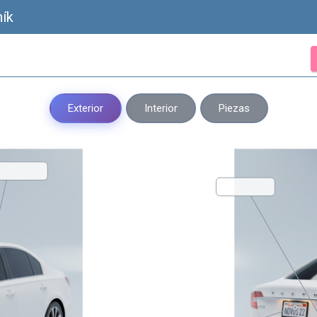
ník
Exterior
Interior
Piezas