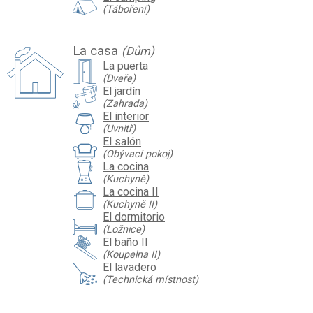
(Táboření)
La casa
(Dům)
La puerta
(Dveře)
El jardín
(Zahrada)
El interior
(Uvnitř)
El salón
(Obývací pokoj)
La cocina
(Kuchyně)
La cocina II
(Kuchyně II)
El dormitorio
(Ložnice)
El baño II
(Koupelna II)
El lavadero
(Technická místnost)