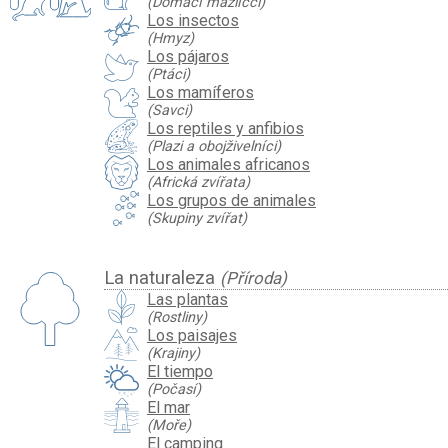
(Domácí mazlíčci)
Los insectos
(Hmyz)
Los pájaros
(Ptáci)
Los mamíferos
(Savci)
Los reptiles y anfibios
(Plazi a obojživelníci)
Los animales africanos
(Africká zvířata)
Los grupos de animales
(Skupiny zvířat)
La naturaleza
(Příroda)
Las plantas
(Rostliny)
Los paisajes
(Krajiny)
El tiempo
(Počasí)
El mar
(Moře)
El camping