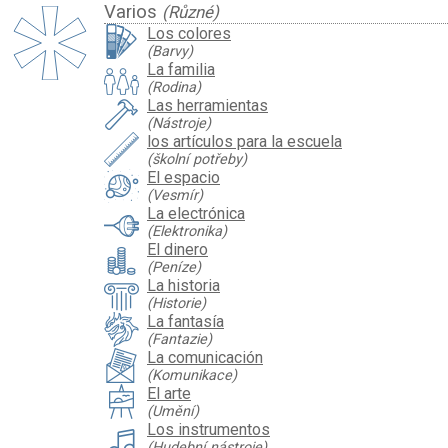
Varios
(Různé)
Los colores
(Barvy)
La familia
(Rodina)
Las herramientas
(Nástroje)
los artículos para la escuela
(školní potřeby)
El espacio
(Vesmír)
La electrónica
(Elektronika)
El dinero
(Peníze)
La historia
(Historie)
La fantasía
(Fantazie)
La comunicación
(Komunikace)
El arte
(Umění)
Los instrumentos
(Hudební nástroje)