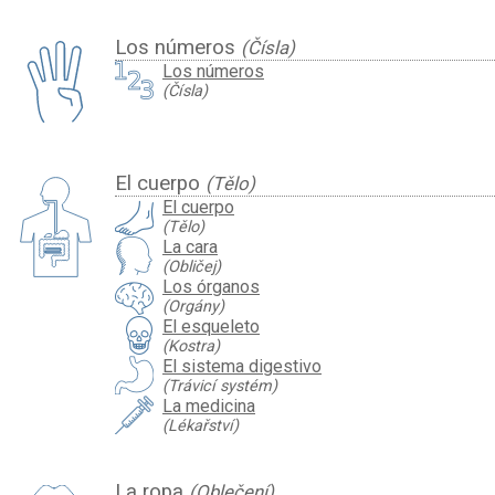
Los números
(Čísla)
Los números
(Čísla)
El cuerpo
(Tělo)
El cuerpo
(Tělo)
La cara
(Obličej)
Los órganos
(Orgány)
El esqueleto
(Kostra)
El sistema digestivo
(Trávicí systém)
La medicina
(Lékařství)
La ropa
(Oblečení)