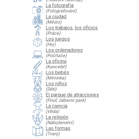
La fotografía
(Fotografování)
La ciudad
(Město)
Los trabajos, los oficios
(Práce)
Los juegos
(Hry)
Los ordenadores
(Počítače)
La oficina
(Kancelář)
Los bebés
(Miminka)
Los niños
(Děti)
El parque de atracciones
(Pouť, zábavní park)
La ciencia
(Věda)
La religión
(Náboženství)
Las formas
(Tvary)