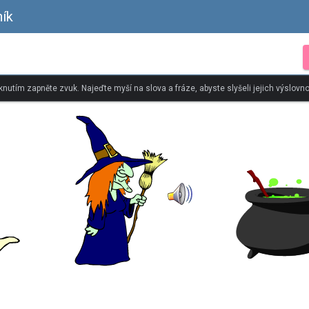
ník
iknutím zapněte zvuk. Najeďte myší na slova a fráze, abyste slyšeli jejich výslovno