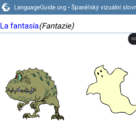
LanguageGuide.org
•
Španělský vizuální slov
La fantasía
(Fantazie)
Kl