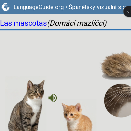
LanguageGuide.org
•
Španělský vizuální slov
Kl
Las mascotas
(Domácí mazlíčci)
volume_up