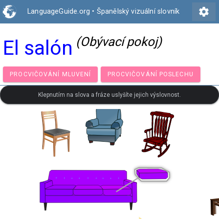
settings
LanguageGuide.org
•
Španělský vizuální slovník
(Obývací pokoj)
El salón
PROCVIČOVÁNÍ MLUVENÍ
PROCVIČOVÁNÍ POSLECH
Klepnutím na slova a fráze uslyšíte jejich výslovnost.