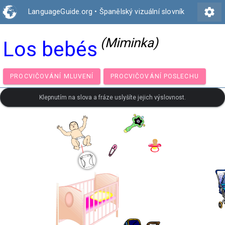
settings
LanguageGuide.org
•
Španělský vizuální slovník
(Miminka)
Los bebés
PROCVIČOVÁNÍ MLUVENÍ
PROCVIČOVÁNÍ POSLECH
Klepnutím na slova a fráze uslyšíte jejich výslovnost.