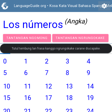
settings
LanguageGuide.org
•
Kosa Kata Visual Bahasa Spanyol Me
(Angka)
Los números
TANTANGAN NGOMONG
TANTANGAN NGRUNGOK
Tutul tembung lan frasa kanggo ngrungokake carane diucapake.
0
1
2
3
4
5
6
7
8
9
10
11
12
13
14
15
16
17
18
19
20
21
22
23
24